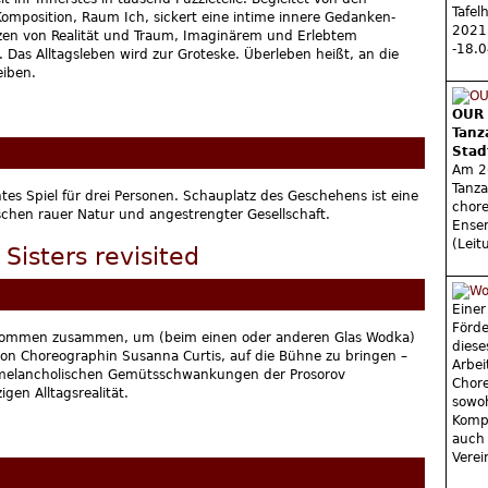
Tafel
omposition, Raum Ich, sickert eine intime innere Gedanken-
2021
zen von Realität und Traum, Imaginärem und Erlebtem
-18.
bil. Das Alltagsleben wird zur Groteske. Überleben heißt, an die
eiben.
OUR 
Tanz
Stad
Am 26
Tanza
tes Spiel für drei Personen. Schauplatz des Geschehens ist eine
chore
schen rauer Natur und angestrengter Gesellschaft.
Ense
(Leit
Sisters revisited
Einer
Förde
r kommen zusammen, um (beim einen oder anderen Glas Wodka)
diese
von Choreographin Susanna Curtis, auf die Bühne zu bringen –
Arbei
, melancholischen Gemütsschwankungen der Prosorov
Chore
gen Alltagsrealität.
sowoh
Kompa
auch 
Verei