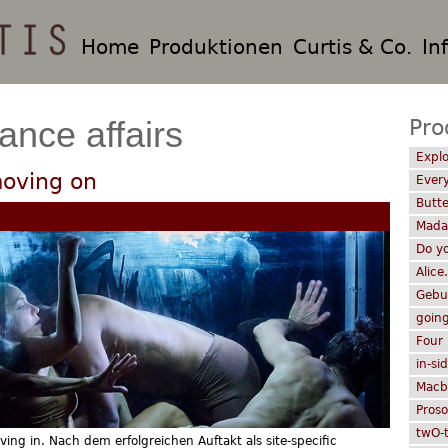
Hauptnavigation
Home
Produktionen
Curtis & Co.
In
ance affairs
Pro
Explo
moving on
Every
Butte
Mada
Do y
Alice
Gebur
going
Four 
in-si
Macb
Proso
twO-t
ing in. Nach dem erfolgreichen Auftakt als site-specific