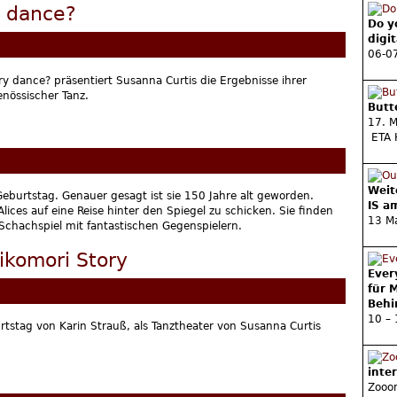
 dance?
Do y
digi
06-0
y dance? präsentiert Susanna Curtis die Ergebnisse ihrer
nössischer Tanz.
Butt
17. 
ETA 
Weit
t Geburtstag. Genauer gesagt ist sie 150 Jahre alt geworden.
IS a
lices auf eine Reise hinter den Spiegel zu schicken. Sie finden
13 Ma
Schachspiel mit fantastischen Gegenspielern.
ikomori Story
Ever
für 
Behi
10 –
tstag von Karin Strauß, als Tanztheater von Susanna Curtis
inte
Zooo