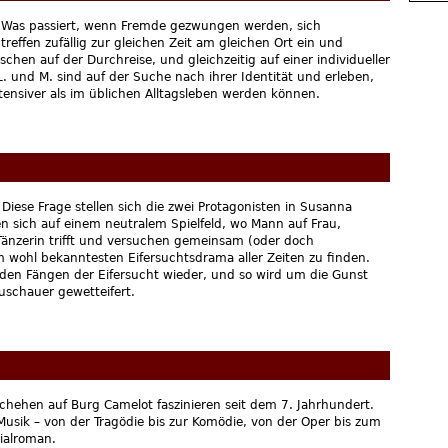
e Was passiert, wenn Fremde gezwungen werden, sich
treffen zufällig zur gleichen Zeit am gleichen Ort ein und
schen auf der Durchreise, und gleichzeitig auf einer individueller
L. und M. sind auf der Suche nach ihrer Identität und erleben,
tensiver als im üblichen Alltagsleben werden können.
Diese Frage stellen sich die zwei Protagonisten in Susanna
en sich auf einem neutralem Spielfeld, wo Mann auf Frau,
 Tänzerin trifft und versuchen gemeinsam (oder doch
wohl bekanntesten Eifersuchtsdrama aller Zeiten zu finden.
in den Fängen der Eifersucht wieder, und so wird um die Gunst
uschauer gewetteifert.
hehen auf Burg Camelot faszinieren seit dem 7. Jahrhundert.
 Musik – von der Tragödie bis zur Komödie, von der Oper bis zum
vialroman.