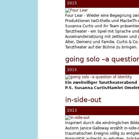
2015
Four Lear - Wieder eine Begegnung zwi
Produktionen twO-thello und MacbeTh-re
Susanna Curtis und ihr Team präsentiere
Tanztheater - ein Spiel mit Sprache un
Auseinandersetzung mit zeitlosen und gl
Alter, Demenz und Familie. Curtis & Co
Tanztheater auf der Bühne zu bringen.
going solo –a question
2015
Ein zweiteiliger Tanztheaterabend
P.S. Susanna Curtis/Hamlet Omele
in-side-out
2013
Inspiriert durch die eindringlichen Bil
Autorin Janice Galloway erzählt in-sid
traumatischen Ereignis völlig zu entgl
Normalität aufrecht zu erhalten, bröckel