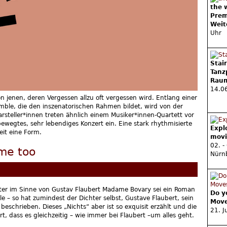
the 
Prem
Weit
Uhr
Stai
Tanz
Rau
14.06
n jenen, deren Vergessen allzu oft vergessen wird. Entlang einer
ble, die den inszenatorischen Rahmen bildet, wird von der
Darsteller*innen treten ähnlich einem Musiker*innen-Quartett vor
wegtes, sehr lebendiges Konzert ein. Eine stark rhythmisierte
Expl
eit eine Form.
movi
02. -
me too
Nürn
ter im Sinne von Gustav Flaubert Madame Bovary sei ein Roman
Do y
e – so hat zumindest der Dichter selbst, Gustave Flaubert, sein
Move
eschrieben. Dieses „Nichts“ aber ist so exquisit erzählt und die
21. J
t, dass es gleichzeitig – wie immer bei Flaubert –um alles geht.