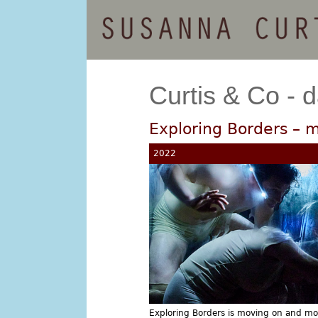
Skip
to
main
content
Curtis & Co - d
Exploring Borders – 
2022
Exploring Borders is moving on and mov