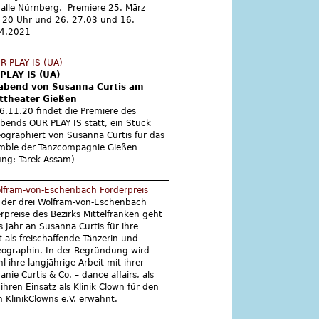
halle Nürnberg, Premiere 25. März
 20 Uhr und 26, 27.03 und 16.
04.2021
PLAY IS (UA)
abend von Susanna Curtis am
ttheater Gießen
.11.20 findet die Premiere des
bends OUR PLAY IS statt, ein Stück
ographiert von Susanna Curtis für das
mble der Tanzcompagnie Gießen
ung: Tarek Assam)
 der drei Wolfram-von-Eschenbach
rpreise des Bezirks Mittelfranken geht
s Jahr an Susanna Curtis für ihre
t als freischaffende Tänzerin und
ographin. In der Begründung wird
l ihre langjährige Arbeit mit ihrer
nie Curtis & Co. – dance affairs, als
ihren Einsatz als Klinik Clown für den
n KlinikClowns e.V. erwähnt.