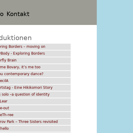
fo
Kontakt
duktionen
ring Borders – moving on
Body - Exploring Borders
rfly Brain
me Bovary, it’s me too
ou contemporary dance?
.ecilA
tstag - Eine Hikikomori Story
 solo –a question of identity
Lear
de-out
eTh-ree
rov Park – Three Sisters revisited
hello