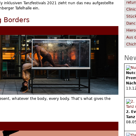
retu
inklusiven Tanzfestivals 2021 zieht nun das neu aufgestellte
berger Tafelhalle ein.
Clini
Stück
g Borders
Danc
Hier
Aus 
Chich
Ne
Nutc
Prem
Näch
13.1
resent, whatever the body, every body. That’s what gives the
2. E
Tanz
08.05