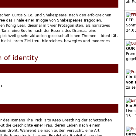
ab Fr
schen Curtis & Co. und Shakespeare; nach den erfolgreichen
FFP 
e das Finale einer Trilogie von Shakespeares Tragödien.
Sonn
n König Lear, diesmal mit vier Protagonisten, als narratives
24.0
d Tanz, eine Suche nach der Essenz des Dramas, eine
eichzeitig sehr aktuellen gesellschaftlichen Themen – Identität,
. bleibt ihrem Ziel treu, bildreiches, bewegtes und modernes
OUR 
Premi
 of identity
gege
Ein 
von 
tt
zu se
Ein 
Live 
16 – 
der des Romans The Trick is to Keep Breathing der schottischen
e-out die Geschichte einer Frau, deren Leben nach einem
eisen droht. Während sie nach außen versucht, eine Art
Butt
t ihr Innerstes in tausend Puzzleteile. Begleitet von den