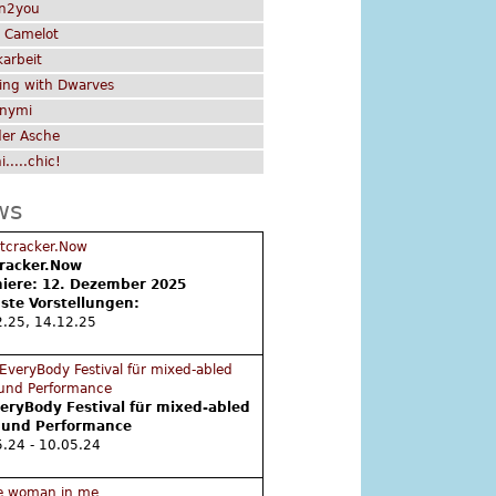
rn2you
c Camelot
arbeit
ing with Dwarves
onymi
der Asche
i.....chic!
ws
racker.Now
iere: 12. Dezember 2025
ste Vorstellungen:
2.25, 14.12.25
veryBody Festival für mixed-abled
 und Performance
.24 - 10.05.24