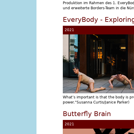
Produktion im Rahmen des 1. EveryBody 
und erweiterte Borders-Team in die Nürn
EveryBody - Explorin
2021
What’s important is that the body is p
power.“Susanna Curtis/Janice Parker)
Butterfly Brain
2021