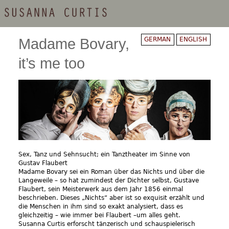
Direkt
zum
Inhalt
Madame Bovary,
GERMAN
ENGLISH
it’s me too
Sex, Tanz und Sehnsucht; ein Tanztheater im Sinne von
Gustav Flaubert
Madame Bovary sei ein Roman über das Nichts und über die
Langeweile – so hat zumindest der Dichter selbst, Gustave
Flaubert, sein Meisterwerk aus dem Jahr 1856 einmal
beschrieben. Dieses „Nichts“ aber ist so exquisit erzählt und
die Menschen in ihm sind so exakt analysiert, dass es
gleichzeitig – wie immer bei Flaubert –um alles geht.
Susanna Curtis erforscht tänzerisch und schauspielerisch