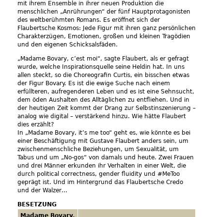
mit ihrem Ensemble in ihrer neuen Produktion die
menschlichen „Anrührungen“ der fünf Hauptprotagonisten
des weltberühmten Romans. Es eröffnet sich der
Flaubertsche Kosmos: Jede Figur mit ihren ganz persönlichen
Charakterzügen, Emotionen, großen und kleinen Tragödien
und den eigenen Schicksalsfäden.
„Madame Bovary, c’est moi“, sagte Flaubert, als er gefragt
wurde, welche Inspirationsquelle seine Heldin hat. In uns
allen steckt, so die Choreografin Curtis, ein bisschen etwas
der Figur Bovary. Es ist die ewige Suche nach einem
erfüllteren, aufregenderen Leben und es ist eine Sehnsucht,
dem öden Aushalten des Alltäglichen zu entfliehen. Und in
der heutigen Zeit kommt der Drang zur Selbstinszenierung –
analog wie digital – verstärkend hinzu. Wie hätte Flaubert
dies erzählt?
In „Madame Bovary, it’s me too“ geht es, wie könnte es bei
einer Beschäftigung mit Gustave Flaubert anders sein, um
zwischenmenschliche Beziehungen, um Sexualität, um
Tabus und um „No-gos“ von damals und heute. Zwei Frauen
und drei Männer erkunden ihr Verhalten in einer Welt, die
durch political correctness, gender fluidity und #MeToo
geprägt ist. Und im Hintergrund das Flaubertsche Credo
und der Walzer…
BESETZUNG
Madame Bovary,