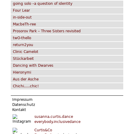
going solo –a question of identity
Four Lear
in-side-out
MacbeTh-ree
Prosorov Park – Three Sisters revisited
twO-thello
return2you
Clinic Camelot
Stückarbeit
Dancing with Dwarves
Hieronymi
Aus der Asche
Chichi.....chic!
Fußzeilenmenü
Impressum
Datenschutz
Kontakt
susanna.curtis.dance
everybody.inclusivedance
Curtis&Co