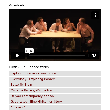
Videotrailer
Curtis & Co. – dance affairs
Exploring Borders – moving on
EveryBody - Exploring Borders
Butterfly Brain
Madame Bovary, it’s me too
Do you contemporary dance?
Geburtstag - Eine Hikikomori Story
Alice.ecilA