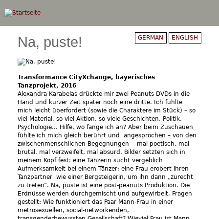
Direkt
zum
Inhalt
Na, puste!
GERMAN
ENGLISH
Transformance CityXchange, bayerisches
Tanzprojekt, 2016
Alexandra Karabelas drückte mir zwei Peanuts DVDs in die
Hand und kurzer Zeit später noch eine dritte. Ich fühlte
mich leicht überfordert (sowie die Charaktere im Stück) – so
viel Material, so viel Aktion, so viele Geschichten, Politik,
Psychologie… Hilfe, wo fange ich an? Aber beim Zuschauen
fühlte ich mich gleich berührt und angesprochen – von den
zwischenmenschlichen Begegnungen - mal poetisch, mal
brutal, mal verzweifelt, mal absurd. Bilder setzten sich in
meinem Kopf fest: eine Tänzerin sucht vergeblich
Aufmerksamkeit bei einem Tänzer; eine Frau erobert ihren
Tanzpartner wie einer Bergsteigerin, um ihn dann „zurecht
zu treten“. Na, puste ist eine post-peanuts Produktion. Die
Erdnüsse werden durchgemischt und aufgewirbelt, Fragen
gestellt: Wie funktioniert das Paar Mann-Frau in einer
metrosexuellen, social-networkenden,
transgenderbewussten Gesellschaft? Wieviel Frau ist Mann