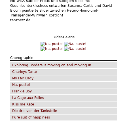
Mit Witz, subtiler Erotik und süffigem Spiel mit
Geschlechterklischees entwarfen Susanna Curtis und David
Bloom pointierte Bilder zwischen Hetero-Homo-und-
Transgender-Wirrwarr. Köstlich!
tanznetz.de
Aus
Bilder-Galerie
Chorographie
Exploring Borders is moving on and moving in
Charleys Tante
My Fair Lady
Na, puste!
Frankie Boy
La Cage aux Folles
Kiss me Kate
Die drei von der Tankstelle
Pure suit of happiness