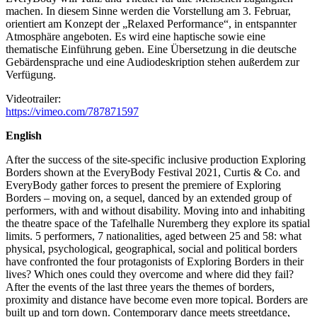
machen. In diesem Sinne werden die Vorstellung am 3. Februar,
orientiert am Konzept der „Relaxed Performance“, in entspannter
Atmosphäre angeboten. Es wird eine haptische sowie eine
thematische Einführung geben. Eine Übersetzung in die deutsche
Gebärdensprache und eine Audiodeskription stehen außerdem zur
Verfügung.
Videotrailer:
https://vimeo.com/787871597
English
After the success of the site-specific inclusive production Exploring
Borders shown at the EveryBody Festival 2021, Curtis & Co. and
EveryBody gather forces to present the premiere of Exploring
Borders – moving on, a sequel, danced by an extended group of
performers, with and without disability. Moving into and inhabiting
the theatre space of the Tafelhalle Nuremberg they explore its spatial
limits. 5 performers, 7 nationalities, aged between 25 and 58: what
physical, psychological, geographical, social and political borders
have confronted the four protagonists of Exploring Borders in their
lives? Which ones could they overcome and where did they fail?
After the events of the last three years the themes of borders,
proximity and distance have become even more topical. Borders are
built up and torn down. Contemporary dance meets streetdance,