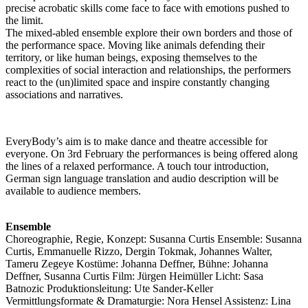
precise acrobatic skills come face to face with emotions pushed to
the limit.
The mixed-abled ensemble explore their own borders and those of
the performance space. Moving like animals defending their
territory, or like human beings, exposing themselves to the
complexities of social interaction and relationships, the performers
react to the (un)limited space and inspire constantly changing
associations and narratives.
EveryBody’s aim is to make dance and theatre accessible for
everyone. On 3rd February the performances is being offered along
the lines of a relaxed performance. A touch tour introduction,
German sign language translation and audio description will be
available to audience members.
Ensemble
Choreographie, Regie, Konzept: Susanna Curtis Ensemble: Susanna
Curtis, Emmanuelle Rizzo, Dergin Tokmak, Johannes Walter,
Tameru Zegeye Kostüme: Johanna Deffner, Bühne: Johanna
Deffner, Susanna Curtis Film: Jürgen Heimüller Licht: Sasa
Batnozic Produktionsleitung: Ute Sander-Keller
Vermittlungsformate & Dramaturgie: Nora Hensel Assistenz: Lina