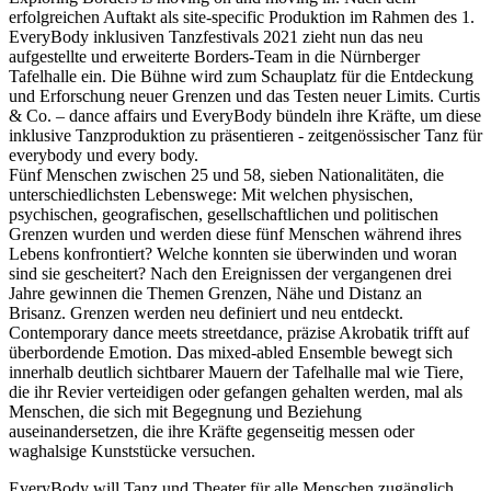
erfolgreichen Auftakt als site-specific Produktion im Rahmen des 1.
EveryBody inklusiven Tanzfestivals 2021 zieht nun das neu
aufgestellte und erweiterte Borders-Team in die Nürnberger
Tafelhalle ein. Die Bühne wird zum Schauplatz für die Entdeckung
und Erforschung neuer Grenzen und das Testen neuer Limits. Curtis
& Co. – dance affairs und EveryBody bündeln ihre Kräfte, um diese
inklusive Tanzproduktion zu präsentieren - zeitgenössischer Tanz für
everybody und every body.
Fünf Menschen zwischen 25 und 58, sieben Nationalitäten, die
unterschiedlichsten Lebenswege: Mit welchen physischen,
psychischen, geografischen, gesellschaftlichen und politischen
Grenzen wurden und werden diese fünf Menschen während ihres
Lebens konfrontiert? Welche konnten sie überwinden und woran
sind sie gescheitert? Nach den Ereignissen der vergangenen drei
Jahre gewinnen die Themen Grenzen, Nähe und Distanz an
Brisanz. Grenzen werden neu definiert und neu entdeckt.
Contemporary dance meets streetdance, präzise Akrobatik trifft auf
überbordende Emotion. Das mixed-abled Ensemble bewegt sich
innerhalb deutlich sichtbarer Mauern der Tafelhalle mal wie Tiere,
die ihr Revier verteidigen oder gefangen gehalten werden, mal als
Menschen, die sich mit Begegnung und Beziehung
auseinandersetzen, die ihre Kräfte gegenseitig messen oder
waghalsige Kunststücke versuchen.
EveryBody will Tanz und Theater für alle Menschen zugänglich