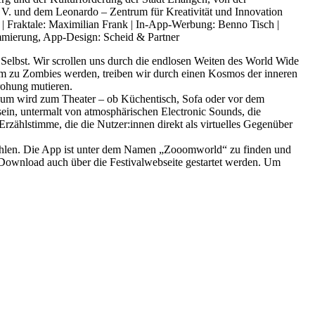
 V. und dem Leonardo – Zentrum für Kreativität und Innovation
 | Fraktale: Maximilian Frank | In-App-Werbung: Benno Tisch |
mmierung, App-Design: Scheid & Partner
Selbst. Wir scrollen uns durch die endlosen Weiten des World Wide
am zu Zombies werden, treiben wir durch einen Kosmos der inneren
rohung mutieren.
nraum wird zum Theater – ob Küchentisch, Sofa oder vor dem
in, untermalt von atmosphärischen Electronic Sounds, die
zählstimme, die die Nutzer:innen direkt als virtuelles Gegenüber
fohlen. Die App ist unter dem Namen „Zooomworld“ zu finden und
 Download auch über die Festivalwebseite gestartet werden. Um