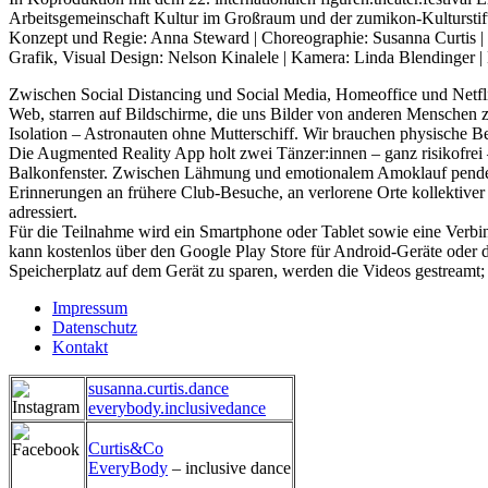
Arbeitsgemeinschaft Kultur im Großraum und der zumikon-Kulturstift
Konzept und Regie: Anna Steward | Choreographie: Susanna Curtis | 
Grafik, Visual Design: Nelson Kinalele | Kamera: Linda Blendinger
Zwischen Social Distancing und Social Media, Homeoffice und Netfli
Web, starren auf Bildschirme, die uns Bilder von anderen Menschen 
Isolation – Astronauten ohne Mutterschiff. Wir brauchen physische B
Die Augmented Reality App holt zwei Tänzer:innen – ganz risikofrei
Balkonfenster. Zwischen Lähmung und emotionalem Amoklauf pendelnd,
Erinnerungen an frühere Club-Besuche, an verlorene Orte kollektiver
adressiert.
Für die Teilnahme wird ein Smartphone oder Tablet sowie eine Ver
kann kostenlos über den Google Play Store für Android-Geräte oder 
Speicherplatz auf dem Gerät zu sparen, werden die Videos gestrea
Impressum
Datenschutz
Fußzeilenmenü
Kontakt
susanna.curtis.dance
everybody.inclusivedance
Curtis&Co
EveryBody
– inclusive dance