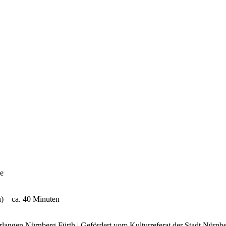
ie
en) ca. 40 Minuten
 Erlangen Nürnberg Fürth | Gefördert vom Kulturreferat der Stadt Nürnb