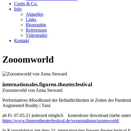
Curtis & Co.
Info
Aktuelles
Links
Biographie
Referenzen
Videotrailer
Kontakt
Zooomworld
internationales.figuren.theater.festival
Zooomworld von Anna Steward
Performatives Moodboard der Befindlichkeiten in Zeiten der Pandem
Augmented Reality | Tanz
ab Fr. 07.05.21 jederzeit möglich kostenloser download (siehe unt
https://www.figurentheaterfestival.de/veranstaltung/zoomworld/
In Koproduktion mit dem 22. internationalen figuren.theater.festival